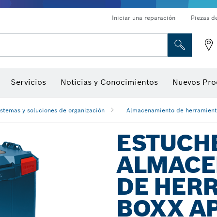
Iniciar una reparación
Piezas d
ado, atornilladores de tuerca y llaves de dado
Perforación con diamantes, corte y amolado
Brocas para rebajadoras y hojas para cepillos
Corte, amolado y cepillado
Servicios
Noticias y Conocimientos
Nuevos Pro
gitales, localizadores de ángulo digitales e inclinómetro
Herramientas de inspección
istemas y soluciones de organización
Almacenamiento de herramienta
ESTUCH
ALMACE
DE HERR
BOXX AP