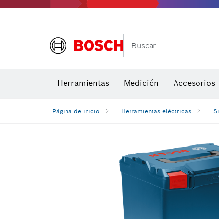
Buscar
Brocas para atornill
Herramientas
Medición
Accesorios
Niveles di
Página de inicio
Herramientas eléctricas
S