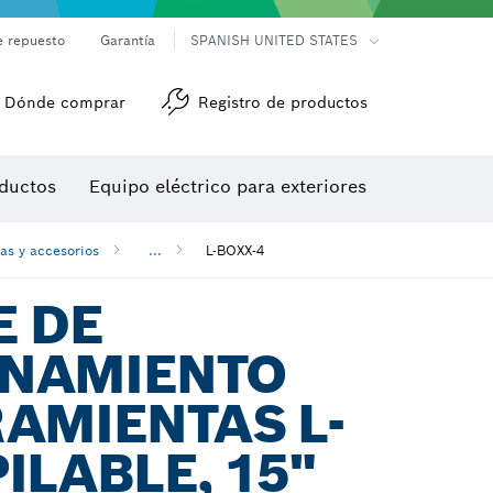
e repuesto
Garantía
SPANISH UNITED STATES
Dónde comprar
Registro de productos
Accesorios para herramienta multiuso
Herramientas de roscado
ductos
Equipo eléctrico para exteriores
/detección
s y accesorios
...
L-BOXX-4
E DE
NAMIENTO
AMIENTAS L-
ILABLE, 15"