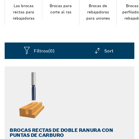
madera.
Las brocas
Brocas para
Brocas de
Brocas
rectas para
corte al ras
rebajadoras
perfilado
rebajadoras
para uniones
rebajad
Filtros
(0)
Sort
Dropdown
closed
BROCAS RECTAS DE DOBLE RANURA CON
PUNTAS DE CARBURO