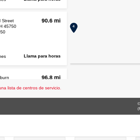
90.6 mi
 Street
OH 45750
050
Llama para horas
nes
96.8 mi
burn
na lista de centros de servicio.
 OH
122
©
(
Llama para horas
nes