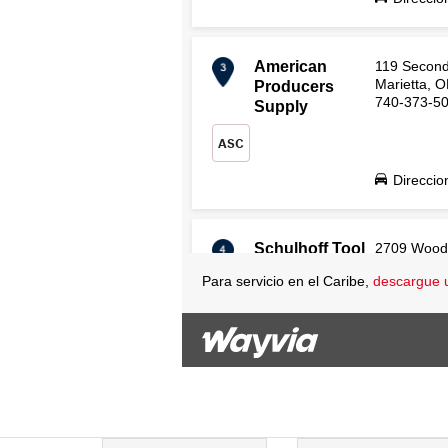
American
119 Second
Marietta, 
Producers
740-373-5
Supply
ASC
Direccio
Schulhoff Tool
2709 Wood
Avenue
Rental Center
Para servicio en el Caribe,
descargue u
Cincinnati,
45206
ASC
513-961-1
Direccio