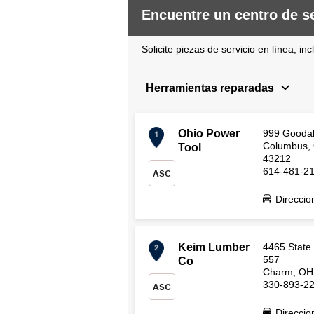
Encuentre un centro de se
Solicite piezas de servicio en línea, i
Herramientas reparadas
Ohio Power
999 Goodal
Columbus,
Tool
43212
614-481-2
ASC
Direccio
Keim Lumber
4465 State
557
Co
Charm, OH
330-893-2
ASC
Direccio