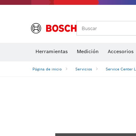
Buscar
Brocas para atornill
Herramientas
Medición
Accesorios
Niveles di
Página de inicio
Servicios
Service Center 