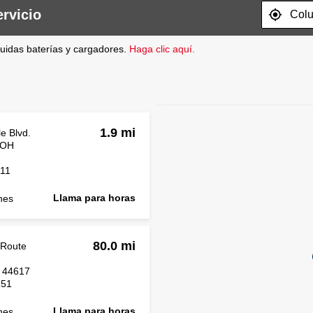
rvicio
ncluidas baterías y cargadores.
Haga clic aquí.
Mapa que muestras 
1.9 mi
e Blvd.
 OH
111
Llama para horas
nes
80.0 mi
 Route
 44617
251
Llama para horas
nes