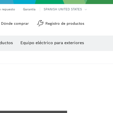
e repuesto
Garantía
SPANISH UNITED STATES
Dónde comprar
Registro de productos
Accesorios para herramienta multiuso
Herramientas de roscado
ductos
Equipo eléctrico para exteriores
/detección