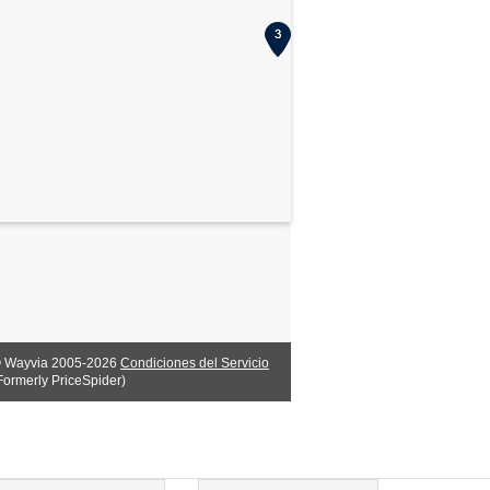
 Wayvia 2005-2026
Condiciones del Servicio
Formerly PriceSpider)