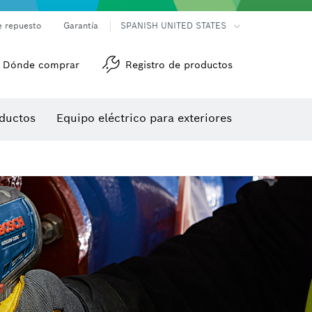
e repuesto
Garantía
SPANISH UNITED STATES
Dónde comprar
Registro de productos
Accesorios para herramienta multiuso
Herramientas de roscado
ductos
Equipo eléctrico para exteriores
/detección