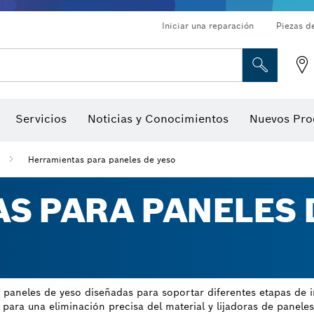
Iniciar una reparación
Piezas d
ado, atornilladores de tuerca y llaves de dado
Perforación con diamantes, corte y amolado
Brocas para rebajadoras y hojas para cepillos
Corte, amolado y cepillado
Servicios
Noticias y Conocimientos
Nuevos Pro
gitales, localizadores de ángulo digitales e inclinómetro
Herramientas de inspección
Herramientas para paneles de yeso
S PARA PANELES 
paneles de yeso diseñadas para soportar diferentes etapas de in
 para una eliminación precisa del material y lijadoras de panele