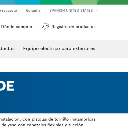
e repuesto
Garantía
SPANISH UNITED STATES
Dónde comprar
Registro de productos
Accesorios para herramienta multiuso
Herramientas de roscado
ductos
Equipo eléctrico para exteriores
/detección
DE
stalación. Con pistolas de tornillo inalámbricas
s de yeso con cabezales flexibles y succión