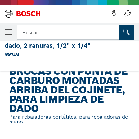
Regresar
TU VARIANTE SELECCIONADA
Broca con punta de carburo montada
Buscar
arriba del cojinete, para limpieza de
dado, 2 ranuras, 1/2" x 1/4"
Brocas con punta de carburo montadas arriba del cojinete,
...
para limpieza de dado
85674M
BROCAS CON PUNTA DE
CARBURO MONTADAS
ARRIBA DEL COJINETE,
PARA LIMPIEZA DE
DADO
Para rebajadoras portátiles, para rebajadoras de
mano