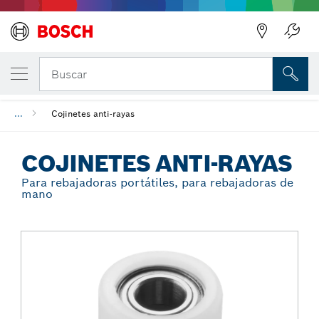
Regresar
TU VARIANTE SELECCIONADA
Cojinetes anti-rayas
Buscar
...
Cojinetes anti-rayas
COJINETES ANTI-RAYAS
Para rebajadoras portátiles, para rebajadoras de
mano