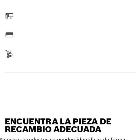
Elegir pieza de recambio
Hacer pedido online
Pagar
Recibir entrega
Encontrar pieza de recambio
ENCUENTRA LA PIEZA DE
RECAMBIO ADECUADA
Nuestros productos se pueden identificar de forma