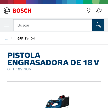
Regresar
Buscar
...
GFP18V-10N
PISTOLA
ENGRASADORA DE 18 V
GFP18V-10N