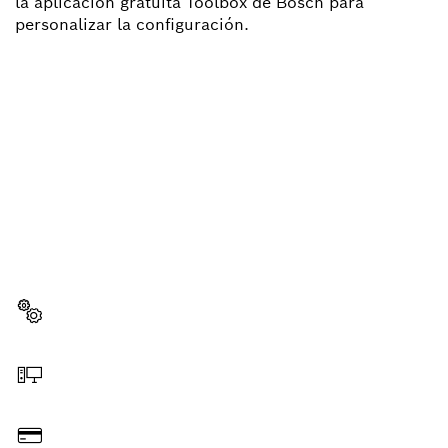
la aplicación gratuita Toolbox de Bosch para
personalizar la configuración.
¿NECESITAS RECAMBIOS?
Aquí encontrarás de forma rápida y sencilla las
recambios adecuadas para tu herramienta
profesional Bosch.
Elegir pieza de recambio
Hacer pedido online