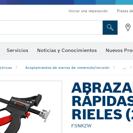
Iniciar una reparación
Piezas d
ado, atornilladores de tuerca y llaves de dado
Perforación con diamantes, corte y amolado
Brocas para rebajadoras y hojas para cepillos
Corte, amolado y cepillado
Servicios
Noticias y Conocimientos
Nuevos Pro
gitales, localizadores de ángulo digitales e inclinómetro
Herramientas de inspección
ctricas
Acoplamientos de sierras de inmersión/incisión
...
ABRAZA
RÁPIDA
RIELES (
FSNKZW