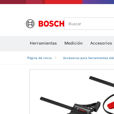
Buscar
Brocas para atornill
Herramientas
Medición
Accesorios
Niveles di
Página de inicio
Accesorios para herramientas elé