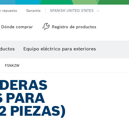
e repuesto
Garantía
SPANISH UNITED STATES
Dónde comprar
Registro de productos
Accesorios para herramienta multiuso
Herramientas de roscado
ductos
Equipo eléctrico para exteriores
/detección
FSNKZW
DERAS
S PARA
2 PIEZAS)