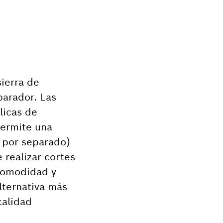
sierra de
parador. Las
licas de
permite una
a por separado)
 realizar cortes
comodidad y
alternativa más
calidad