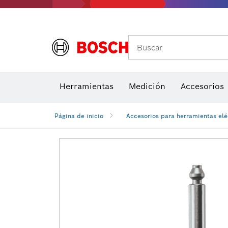
Buscar
Brocas para atornill
Herramientas
Medición
Accesorios
Niveles di
Página de inicio
Accesorios para herramientas elé