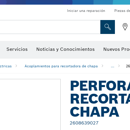
Iniciar una reparación
Piezas d
ado, atornilladores de tuerca y llaves de dado
Perforación con diamantes, corte y amolado
Brocas para rebajadoras y hojas para cepillos
Corte, amolado y cepillado
Servicios
Noticias y Conocimientos
Nuevos Pro
gitales, localizadores de ángulo digitales e inclinómetro
Herramientas de inspección
ctricas
Acoplamientos para recortadora de chapa
...
26
PERFOR
RECORT
CHAPA
2608639027