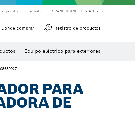
e repuesto
Garantía
SPANISH UNITED STATES
Dónde comprar
Registro de productos
Accesorios para herramienta multiuso
Herramientas de roscado
ductos
Equipo eléctrico para exteriores
/detección
08639027
ADOR PARA
ADORA DE