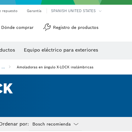
e repuesto
Garantía
SPANISH UNITED STATES
Dónde comprar
Registro de productos
Accesorios para herramienta multiuso
Herramientas de roscado
ductos
Equipo eléctrico para exteriores
/detección
...
Amoladoras en ángulo X-LOCK inalámbricas
CK
Ordenar por: