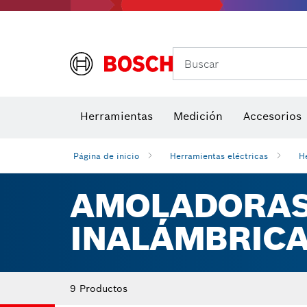
Buscar
Brocas para atornill
Herramientas
Medición
Accesorios
Niveles di
Página de inicio
Herramientas eléctricas
H
AMOLADORAS 
INALÁMBRIC
9 Productos