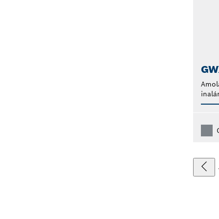
GW
Amol
inalá