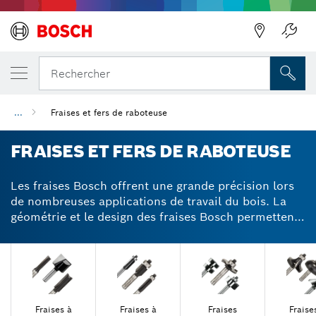
Précédent
Rechercher
...
Fraises et fers de raboteuse
FRAISES ET FERS DE RABOTEUSE
Les fraises Bosch offrent une grande précision lors
de nombreuses applications de travail du bois. La
géométrie et le design des fraises Bosch permettent
de travailler en toute sécurité sans rebonds et les
fers réversibles au carbure d’obtenir des surfaces
bien lisses. Optez pour les fraises au carbure alliant
durabilité et fiabilité pour obtenir des finitions
parfaites sur le bois.
Fraises à
Fraises à
Fraises
Fraise