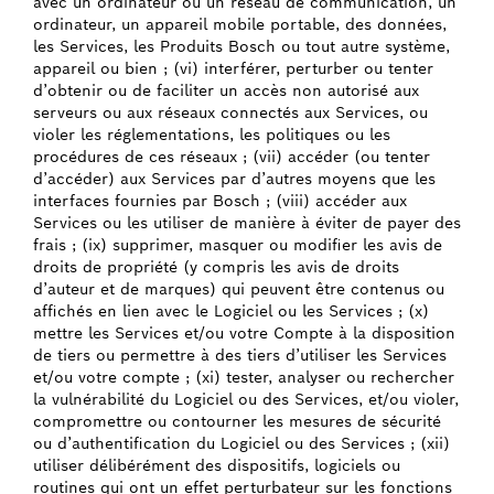
avec un ordinateur ou un réseau de communication, un
ordinateur, un appareil mobile portable, des données,
les Services, les Produits Bosch ou tout autre système,
appareil ou bien ; (vi) interférer, perturber ou tenter
d’obtenir ou de faciliter un accès non autorisé aux
serveurs ou aux réseaux connectés aux Services, ou
violer les réglementations, les politiques ou les
procédures de ces réseaux ; (vii) accéder (ou tenter
d’accéder) aux Services par d’autres moyens que les
interfaces fournies par Bosch ; (viii) accéder aux
Services ou les utiliser de manière à éviter de payer des
frais ; (ix) supprimer, masquer ou modifier les avis de
droits de propriété (y compris les avis de droits
d’auteur et de marques) qui peuvent être contenus ou
affichés en lien avec le Logiciel ou les Services ; (x)
mettre les Services et/ou votre Compte à la disposition
de tiers ou permettre à des tiers d’utiliser les Services
et/ou votre compte ; (xi) tester, analyser ou rechercher
la vulnérabilité du Logiciel ou des Services, et/ou violer,
compromettre ou contourner les mesures de sécurité
ou d’authentification du Logiciel ou des Services ; (xii)
utiliser délibérément des dispositifs, logiciels ou
routines qui ont un effet perturbateur sur les fonctions