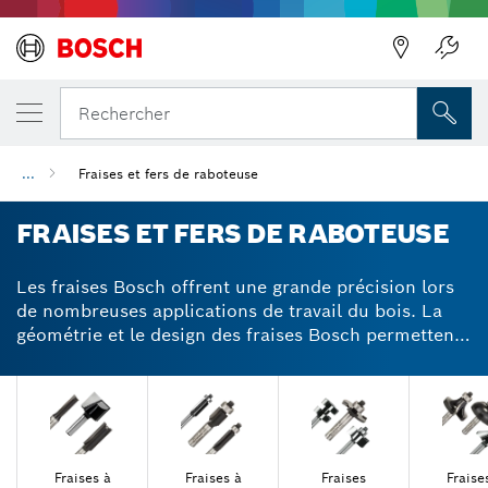
Précédent
Précédent
Rechercher
...
Fraises et fers de raboteuse
FRAISES ET FERS DE RABOTEUSE
Les fraises Bosch offrent une grande précision lors
de nombreuses applications de travail du bois. La
géométrie et le design des fraises Bosch permettent
de travailler en toute sécurité sans rebonds et les
fers réversibles au carbure d’obtenir des surfaces
bien lisses. Optez pour les fraises au carbure alliant
durabilité et fiabilité pour obtenir des finitions
parfaites sur le bois.
Fraises à
Fraises à
Fraises
Fraise