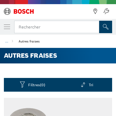
Précédent
Rechercher
...
Autres fraises
AUTRES FRAISES
Filtres
(0)
Tri
Dropdown
closed