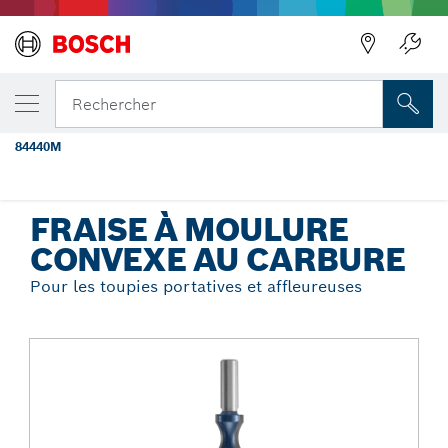
Précédent
VOTRE VARIANTE SÉLECTIONNÉE
Fraise à bordure convexe à pointe au
Rechercher
carbure de 23/32 po × 1-1/4 po
84440M
...
Fraise à moulure convexe au carbure
FRAISE À MOULURE
CONVEXE AU CARBURE
Pour les toupies portatives et affleureuses