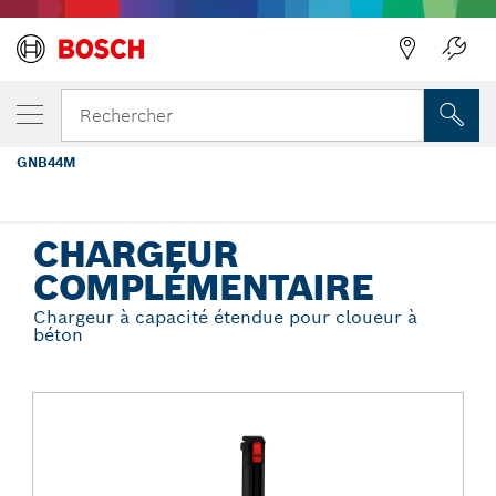
Précédent
VOTRE VARIANTE SÉLECTIONNÉE
Chargeur à capacité étendue pour
Rechercher
cloueur à béton
GNB44M
...
Chargeur complémentaire
CHARGEUR
COMPLÉMENTAIRE
Chargeur à capacité étendue pour cloueur à
béton