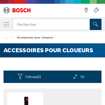
Précédent
Rechercher
...
Accessoires pour cloueurs
ACCESSOIRES POUR CLOUEURS
Filtres
(0)
Tri
Dropdown
closed