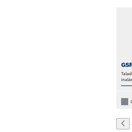
GS
Talad
inalá