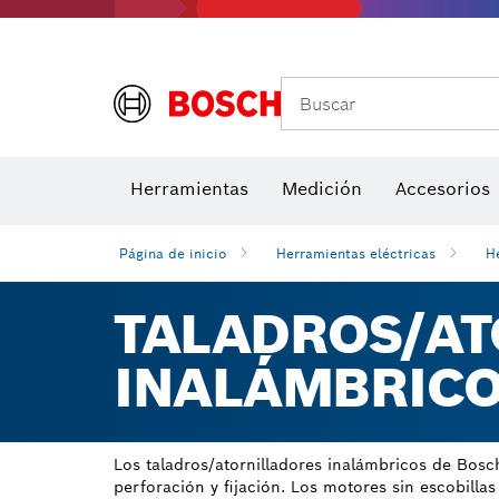
Buscar
Brocas para atornill
Herramientas
Medición
Accesorios
Niveles di
Página de inicio
Herramientas eléctricas
H
TALADROS/AT
INALÁMBRIC
Los taladros/atornilladores inalámbricos de Bosc
perforación y fijación. Los motores sin escobill