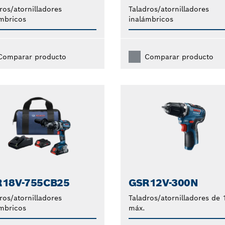
ros/atornilladores
Taladros/atornilladores
mbricos
inalámbricos
Comparar producto
Comparar producto
R18V-755CB25
GSR12V-300N
ros/atornilladores
Taladros/atornilladores de 
mbricos
máx.