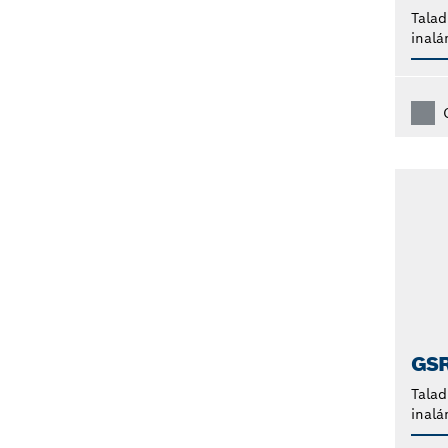
Talad
inalá
GS
Talad
inalá