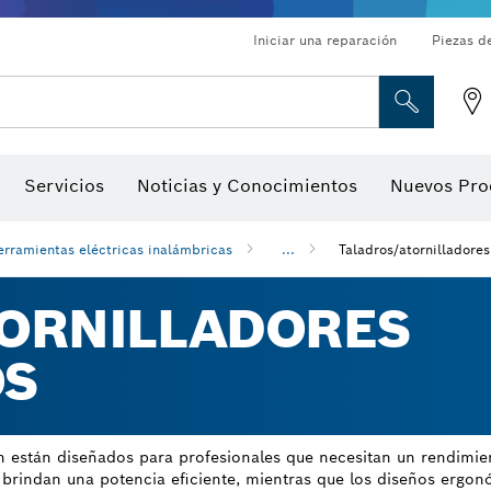
Iniciar una reparación
Piezas d
ado, atornilladores de tuerca y llaves de dado
Perforación con diamantes, corte y amolado
Brocas para rebajadoras y hojas para cepillos
Corte, amolado y cepillado
Servicios
Noticias y Conocimientos
Nuevos Pro
gitales, localizadores de ángulo digitales e inclinómetro
Herramientas de inspección
erramientas eléctricas inalámbricas
...
Taladros/atornilladore
ORNILLADORES
OS
h están diseñados para profesionales que necesitan un rendimient
as brindan una potencia eficiente, mientras que los diseños erg