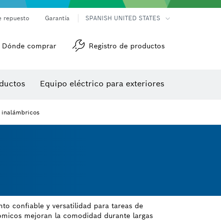
e repuesto
Garantía
SPANISH UNITED STATES
Dónde comprar
Registro de productos
Accesorios para herramienta multiuso
Herramientas de roscado
ductos
Equipo eléctrico para exteriores
/detección
s inalámbricos
o confiable y versatilidad para tareas de
onómicos mejoran la comodidad durante largas