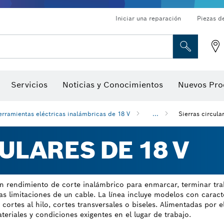
Iniciar una reparación
Piezas d
ado, atornilladores de tuerca y llaves de dado
Perforación con diamantes, corte y amolado
Brocas para rebajadoras y hojas para cepillos
Corte, amolado y cepillado
Servicios
Noticias y Conocimientos
Nuevos Pro
gitales, localizadores de ángulo digitales e inclinómetro
Herramientas de inspección
erramientas eléctricas inalámbricas de 18 V
...
Sierras circula
ULARES DE 18 V
un rendimiento de corte inalámbrico para enmarcar, terminar tra
as limitaciones de un cable. La línea incluye modelos con caracte
ortes al hilo, cortes transversales o biseles. Alimentadas por el
eriales y condiciones exigentes en el lugar de trabajo.