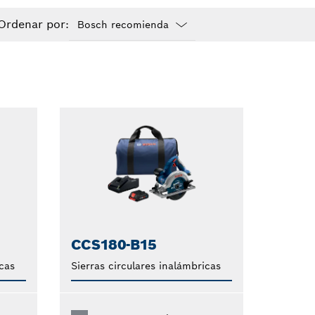
Ordenar por:
Dropdown
closed
CCS180-B15
icas
Sierras circulares inalámbricas