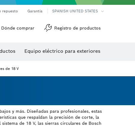
e repuesto
Garantía
SPANISH UNITED STATES
Dónde comprar
Registro de productos
Accesorios para herramienta multiuso
Herramientas de roscado
ductos
Equipo eléctrico para exteriores
/detección
res de 18 V
bajos y más. Diseñadas para profesionales, estas
rísticas que respaldan la precisión de corte, la
 sistema de 18 V, las sierras circulares de Bosch