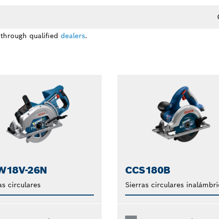
 through qualified
dealers
.
W18V-26N
CCS180B
as circulares
Sierras circulares inalámbr