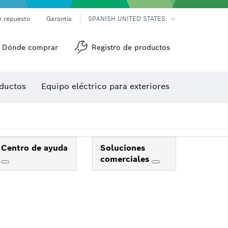
e repuesto
Garantía
SPANISH UNITED STATES
Dónde comprar
Registro de productos
Accesorios para herramienta multiuso
Herramientas de roscado
ductos
Equipo eléctrico para exteriores
/detección
Centro de ayuda
Soluciones
comerciales