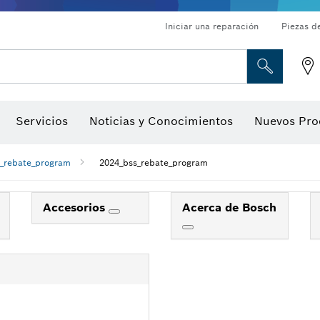
Iniciar una reparación
Piezas d
ado, atornilladores de tuerca y llaves de dado
Perforación con diamantes, corte y amolado
Brocas para rebajadoras y hojas para cepillos
Corte, amolado y cepillado
Servicios
Noticias y Conocimientos
Nuevos Pro
gitales, localizadores de ángulo digitales e inclinómetro
Herramientas de inspección
_rebate_program
2024_bss_rebate_program
Accesorios
Acerca de Bosch