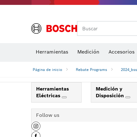
Buscar
Brocas para atornill
Herramientas
Medición
Accesorios
Niveles di
Página de inicio
Rebate Programs
2024_bss
Herramientas
Medición y
Eléctricas
Disposición
Follow us