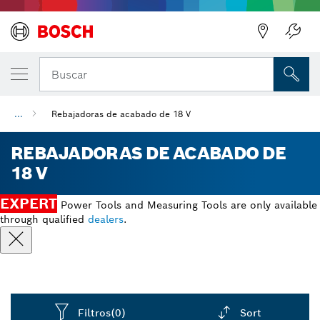
Regresar
Buscar
...
Rebajadoras de acabado de 18 V
REBAJADORAS DE ACABADO DE
18 V
EXPERT
Power Tools and Measuring Tools are only available
through qualified
dealers
.
Filtros
(0)
Sort