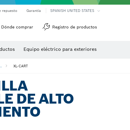
e repuesto
Garantía
SPANISH UNITED STATES
Dónde comprar
Registro de productos
Accesorios para herramienta multiuso
Herramientas de roscado
ductos
Equipo eléctrico para exteriores
/detección
..
XL-CART
ILLA
E DE ALTO
IENTO