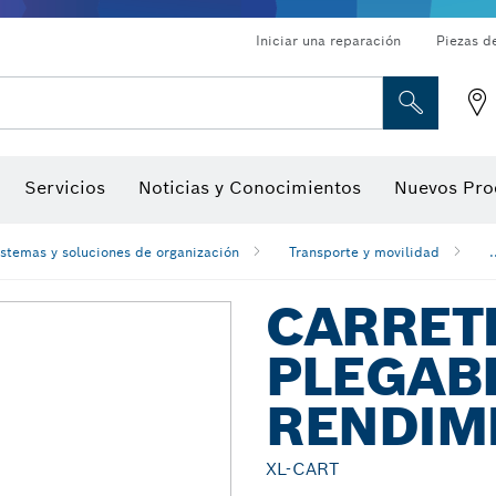
Iniciar una reparación
Piezas d
ado, atornilladores de tuerca y llaves de dado
Perforación con diamantes, corte y amolado
Brocas para rebajadoras y hojas para cepillos
Corte, amolado y cepillado
Servicios
Noticias y Conocimientos
Nuevos Pro
gitales, localizadores de ángulo digitales e inclinómetro
Herramientas de inspección
istemas y soluciones de organización
Transporte y movilidad
.
CARRET
PLEGABL
RENDIM
XL-CART