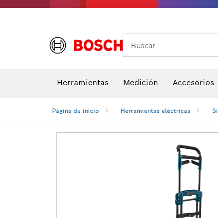
Buscar
Brocas para atornill
Herramientas
Medición
Accesorios
Niveles di
Página de inicio
Herramientas eléctricas
S