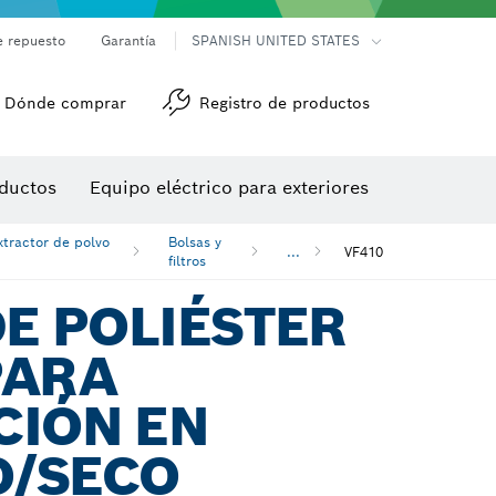
e repuesto
Garantía
SPANISH UNITED STATES
Dónde comprar
Registro de productos
Accesorios para herramienta multiuso
Herramientas de roscado
ductos
Equipo eléctrico para exteriores
/detección
tractor de polvo
Bolsas y
...
VF410
filtros
DE POLIÉSTER
PARA
CIÓN EN
/SECO