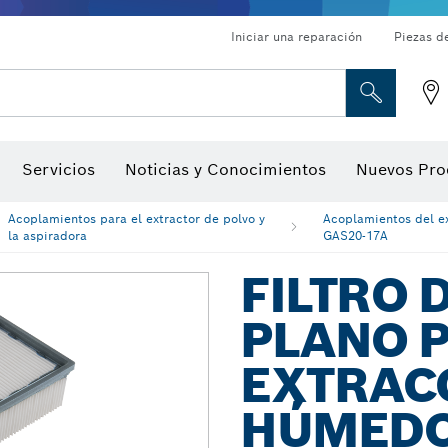
Iniciar una reparación
Piezas d
ado, atornilladores de tuerca y llaves de dado
Perforación con diamantes, corte y amolado
Brocas para rebajadoras y hojas para cepillos
Corte, amolado y cepillado
Servicios
Noticias y Conocimientos
Nuevos Pro
gitales, localizadores de ángulo digitales e inclinómetro
Herramientas de inspección
Acoplamientos para el extractor de polvo y
Acoplamientos del ex
la aspiradora
GAS20-17A
FILTRO 
PLANO 
EXTRAC
HÚMEDO