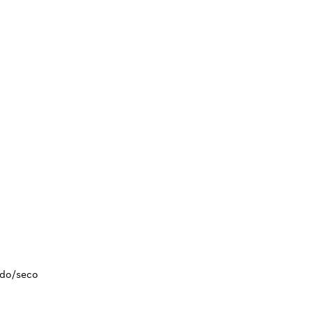
S
edo/seco