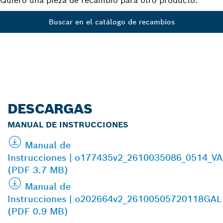
Quiero una pieza de recambio para otro producto.
Buscar en el catálogo de recambios
DESCARGAS
MANUAL DE INSTRUCCIONES
Manual de
Instrucciones | o177435v2_2610035086_0514_V
(PDF 3.7 MB)
Manual de
Instrucciones | o202664v2_26100505720118GAL
(PDF 0.9 MB)