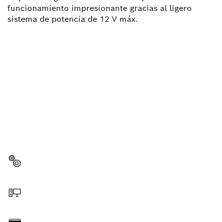
funcionamiento impresionante gracias al ligero
sistema de potencia de 12 V máx.
¿NECESITAS RECAMBIOS?
Aquí encontrarás de forma rápida y sencilla las
recambios adecuadas para tu herramienta
profesional Bosch.
Elegir pieza de recambio
Hacer pedido online