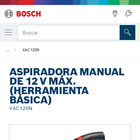
Regresar
Buscar
...
VAC120N
ASPIRADORA MANUAL
DE 12 V MÁX.
(HERRAMIENTA
BÁSICA)
VAC120N