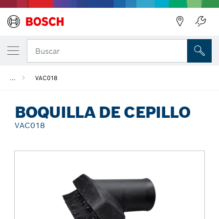
Regresar
Buscar
...
VAC018
BOQUILLA DE CEPILLO
VAC018