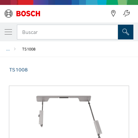
Regresar
Buscar
...
TS1008
TS1008