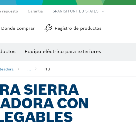
e repuesto
Garantía
SPANISH UNITED STATES
Dónde comprar
Registro de productos
Accesorios para herramienta multiuso
Herramientas de roscado
ductos
Equipo eléctrico para exteriores
/detección
eteadora
...
T1B
RA SIERRA
EADORA CON
PLEGABLES