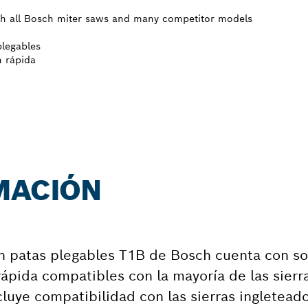
ith all Bosch miter saws and many competitor models
plegables
n rápida
MACIÓN
on patas plegables T1B de Bosch cuenta con s
ápida compatibles con la mayoría de las sierr
luye compatibilidad con las sierras ingleteado