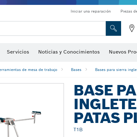
Iniciar una reparación
Piezas d
ado, atornilladores de tuerca y llaves de dado
Perforación con diamantes, corte y amolado
Brocas para rebajadoras y hojas para cepillos
Corte, amolado y cepillado
Servicios
Noticias y Conocimientos
Nuevos Pro
gitales, localizadores de ángulo digitales e inclinómetro
Herramientas de inspección
erramientas de mesa de trabajo
Bases
Bases para sierra ingl
BASE PA
INGLET
PATAS 
T1B