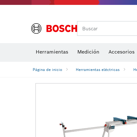
Buscar
Brocas para atornill
Herramientas
Medición
Accesorios
Niveles di
Página de inicio
Herramientas eléctricas
H