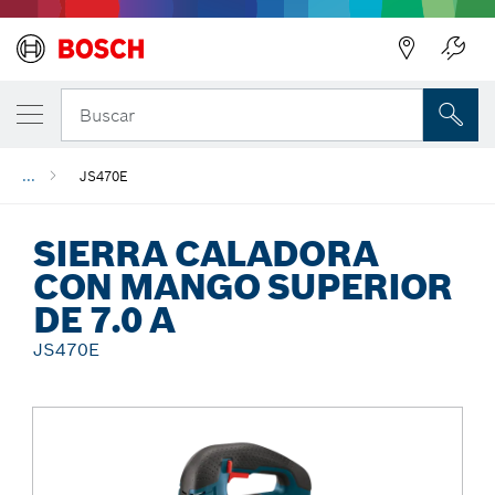
Regresar
Buscar
...
JS470E
SIERRA CALADORA
CON MANGO SUPERIOR
DE 7.0 A
JS470E