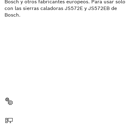
Bosch y otros fabricantes europeos. Para usar solo
con las sierras caladoras JS572E y JS572EB de
Bosch.
¿NECESITAS RECAMBIOS?
Aquí encontrarás de forma rápida y sencilla las
recambios adecuadas para tu herramienta
profesional Bosch.
Elegir pieza de recambio
Hacer pedido online