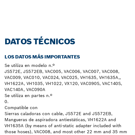
DATOS TÉCNICOS
LOS DATOS MÁS IMPORTANTES
Se utiliza en modelo n.º
JS572E, JS572EB, VAC005, VAC006, VAC007, VAC008,
VAC009, VAC010, VAC024, VAC025, VH1635, VH1635A,,
VH1622A, VH1035, VH1022, VX120, VAC090S, VAC140S,
VAC140A, VAC090A
Se utiliza en partes n.º
0.
Compatible con
Sierras caladoras con cable, JS572E and JS572EB,
Mangueras de aspiradora antiestáticas, VH1622A and
VH1635A (by means of anti-static adapter included with
those hoses), VAC008, and most other 22 mm and 35 mm