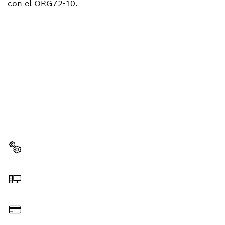
con el ORG72-10.
¿NECESITAS RECAMBIOS?
Aquí encontrarás de forma rápida y sencilla las
recambios adecuadas para tu herramienta
profesional Bosch.
Elegir pieza de recambio
Hacer pedido online
Pagar