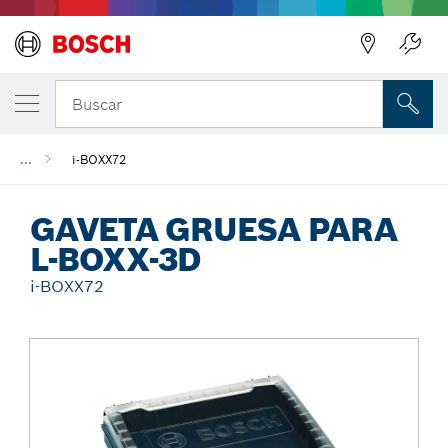
Regresar
Buscar
...
i-BOXX72
GAVETA GRUESA PARA
L-BOXX-3D
i-BOXX72