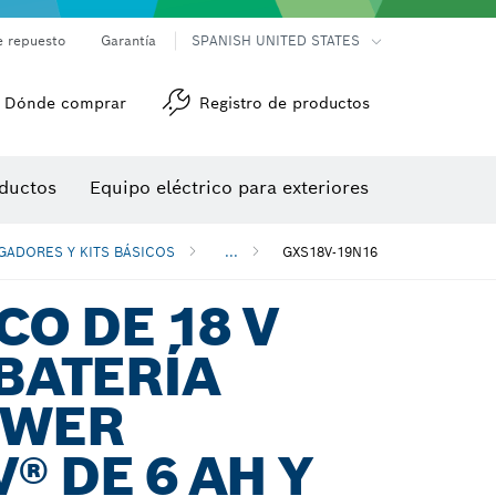
e repuesto
Garantía
SPANISH UNITED STATES
Dónde comprar
Registro de productos
Accesorios para herramienta multiuso
Herramientas de roscado
ductos
Equipo eléctrico para exteriores
/detección
RGADORES Y KITS BÁSICOS
...
GXS18V-19N16
CO DE 18 V
 BATERÍA
OWER
® DE 6 AH Y