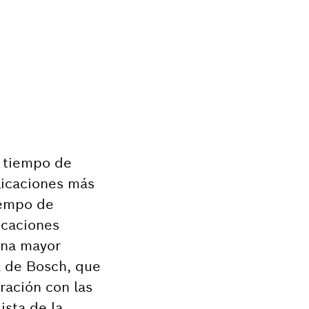
l tiempo de
licaciones más
iempo de
icaciones
una mayor
a de Bosch, que
ración con las
ista de la