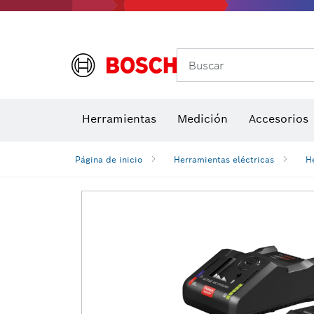
Buscar
Brocas para atornill
Herramientas
Medición
Accesorios
Niveles di
Página de inicio
Herramientas eléctricas
H