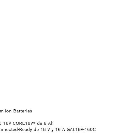
S
m-ion Batteries
V60 18V CORE18V® de 6 Ah
 Connected-Ready de 18 V y 16 A GAL18V-160C