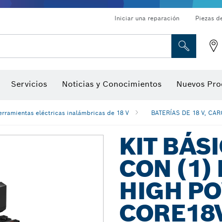
Iniciar una reparación
Piezas d
ado, atornilladores de tuerca y llaves de dado
Perforación con diamantes, corte y amolado
Brocas para rebajadoras y hojas para cepillos
Corte, amolado y cepillado
Servicios
Noticias y Conocimientos
Nuevos Pro
gitales, localizadores de ángulo digitales e inclinómetro
Herramientas de inspección
erramientas eléctricas inalámbricas de 18 V
BATERÍAS DE 18 V, CA
KIT BÁSI
CON (1)
HIGH P
CORE18V