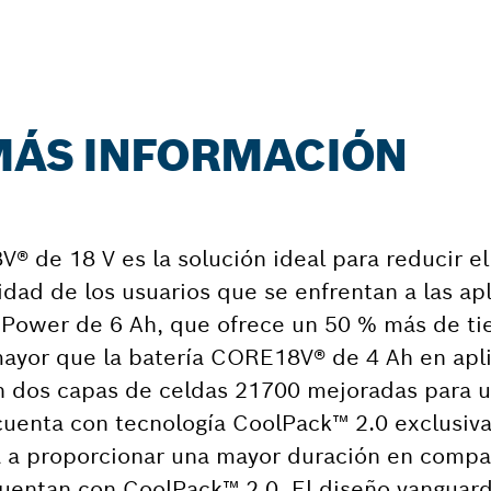
 MÁS INFORMACIÓN
® de 18 V es la solución ideal para reducir e
idad de los usuarios que se enfrentan a las ap
h Power de 6 Ah, que ofrece un 50 % más de t
mayor que la batería CORE18V® de 4 Ah en apl
n dos capas de celdas 21700 mejoradas para 
a cuenta con tecnología CoolPack™ 2.0 exclusiv
da a proporcionar una mayor duración en compa
uentan con CoolPack™ 2.0. El diseño vanguard