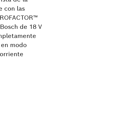
e con las
s PROFACTOR™
 Bosch de 18 V
ompletamente
s en modo
orriente