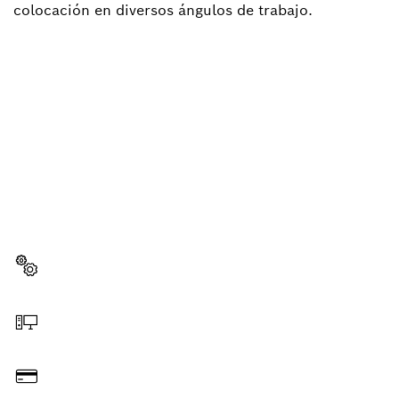
colocación en diversos ángulos de trabajo.
¿NECESITAS RECAMBIOS?
Aquí encontrarás de forma rápida y sencilla las
recambios adecuadas para tu herramienta
profesional Bosch.
Elegir pieza de recambio
Hacer pedido online