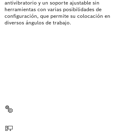
antivibratorio y un soporte ajustable sin
herramientas con varias posibilidades de
configuración, que permite su colocación en
diversos ángulos de trabajo.
¿NECESITAS RECAMBIOS?
Aquí encontrarás de forma rápida y sencilla las
recambios adecuadas para tu herramienta
profesional Bosch.
Elegir pieza de recambio