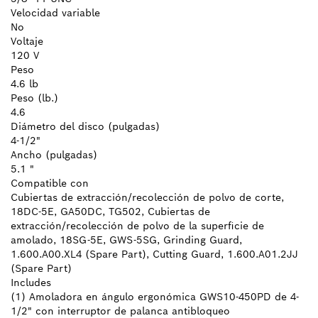
Velocidad variable
No
Voltaje
120 V
Peso
4.6 lb
Peso (lb.)
4.6
Diámetro del disco (pulgadas)
4-1/2"
Ancho (pulgadas)
5.1 "
Compatible con
Cubiertas de extracción/recolección de polvo de corte,
18DC-5E, GA50DC, TG502, Cubiertas de
extracción/recolección de polvo de la superficie de
amolado, 18SG-5E, GWS-5SG, Grinding Guard,
1.600.A00.XL4 (Spare Part), Cutting Guard, 1.600.A01.2JJ
(Spare Part)
Includes
(1) Amoladora en ángulo ergonómica GWS10-450PD de 4-
1/2" con interruptor de palanca antibloqueo