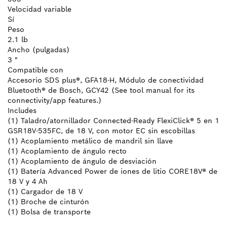
Velocidad variable
Sí
Peso
2.1 lb
Ancho (pulgadas)
3 "
Compatible con
Accesorio SDS plus®, GFA18-H, Módulo de conectividad
Bluetooth® de Bosch, GCY42 (See tool manual for its
connectivity/app features.)
Includes
(1) Taladro/atornillador Connected-Ready FlexiClick® 5 en 1
GSR18V-535FC, de 18 V, con motor EC sin escobillas
(1) Acoplamiento metálico de mandril sin llave
(1) Acoplamiento de ángulo recto
(1) Acoplamiento de ángulo de desviación
(1) Batería Advanced Power de iones de litio CORE18V® de
18 V y 4 Ah
(1) Cargador de 18 V
(1) Broche de cinturón
(1) Bolsa de transporte