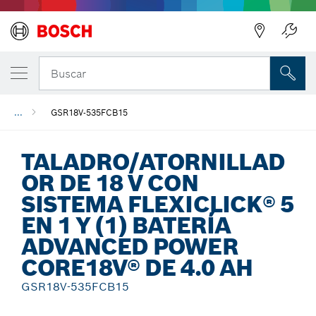
Regresar
Buscar
...
GSR18V-535FCB15
TALADRO/ATORNILLAD
OR DE 18 V CON
SISTEMA FLEXICLICK® 5
EN 1 Y (1) BATERÍA
ADVANCED POWER
CORE18V® DE 4.0 AH
GSR18V-535FCB15