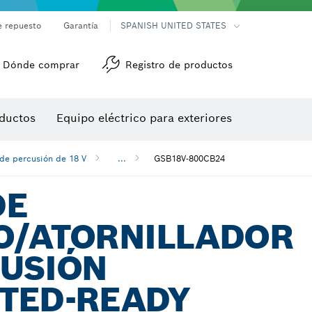
e repuesto
Garantía
SPANISH UNITED STATES
Dónde comprar
Registro de productos
Accesorios para herramienta multiuso
Herramientas de roscado
ductos
Equipo eléctrico para exteriores
/detección
 de percusión de 18 V
...
GSB18V-800CB24
DE
O/ATORNILLADOR
CUSIÓN
TED-READY