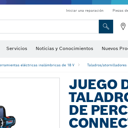
Iniciar una reparación
Piezas d
ado, atornilladores de tuerca y llaves de dado
Perforación con diamantes, corte y amolado
Brocas para rebajadoras y hojas para cepillos
Corte, amolado y cepillado
Servicios
Noticias y Conocimientos
Nuevos Pro
gitales, localizadores de ángulo digitales e inclinómetro
Herramientas de inspección
erramientas eléctricas inalámbricas de 18 V
Taladros/atornilladores
JUEGO 
TALADR
DE PER
CONNEC