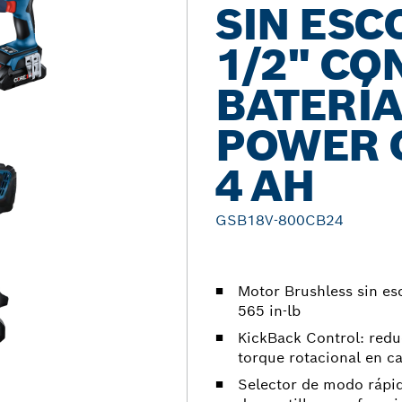
SIN ESC
1/2" CON
BATERÍ
POWER 
4 AH
GSB18V-800CB24
Motor Brushless sin es
565 in-lb
KickBack Control: redu
torque rotacional en c
Selector de modo rápi