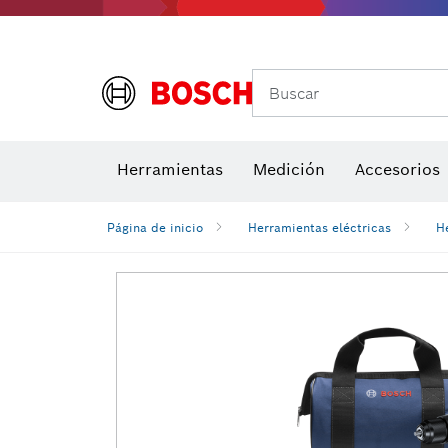
Buscar
Brocas para atornill
Herramientas
Medición
Accesorios
Niveles di
Página de inicio
Herramientas eléctricas
H