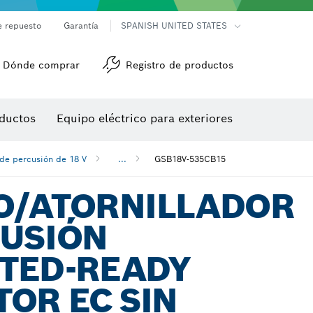
e repuesto
Garantía
SPANISH UNITED STATES
Dónde comprar
Registro de productos
Accesorios para herramienta multiuso
Herramientas de roscado
ductos
Equipo eléctrico para exteriores
/detección
 de percusión de 18 V
...
GSB18V-535CB15
O/ATORNILLADOR
CUSIÓN
TED-READY
OR EC SIN