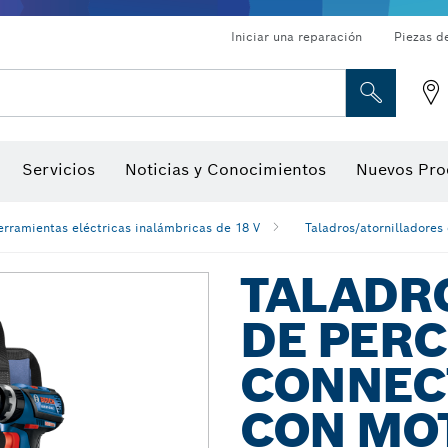
Iniciar una reparación
Piezas d
ado, atornilladores de tuerca y llaves de dado
Perforación con diamantes, corte y amolado
Brocas para rebajadoras y hojas para cepillos
Corte, amolado y cepillado
Servicios
Noticias y Conocimientos
Nuevos Pro
gitales, localizadores de ángulo digitales e inclinómetro
Herramientas de inspección
erramientas eléctricas inalámbricas de 18 V
Taladros/atornilladores
TALADR
DE PER
CONNEC
CON MOT