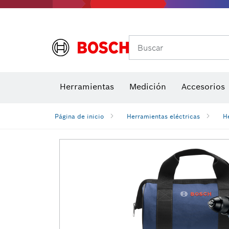
Buscar
Brocas para atornill
Herramientas
Medición
Accesorios
Niveles di
Página de inicio
Herramientas eléctricas
H