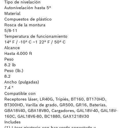
Tipo de nivelación
Autonivelación hasta 5°
Material
Compuestos de plástico
Rosca de la montura
5/8-11
Temperatura de funcionamiento
14° F / -10° C ~1 22° F / 50° C
Alcance
Hasta 4.000 ft
Peso
8.2 lb
Peso (lb.)
8.2
Ancho (pulgadas)
7.4 "
Compatible con
Receptores láser, LR40G, Tripiés, BT160, BT170HD,
BT300HD, Varilla de grado, GR500, GR16, Baterías,
GBA18V40, GBA18V80, Cargadores, GAL18V-40, GAL18V-
160C, GAL18V6-80, BC1880, GAX1218V30
Includes
(1) Láser giratorio con haz verde conectado y