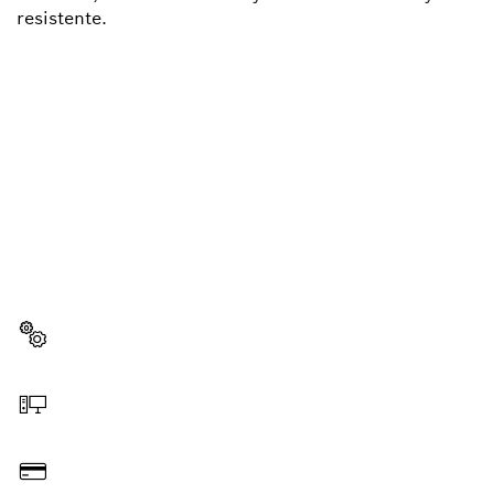
resistente.
¿NECESITAS RECAMBIOS?
Aquí encontrarás de forma rápida y sencilla las
recambios adecuadas para tu herramienta
profesional Bosch.
Elegir pieza de recambio
Hacer pedido online