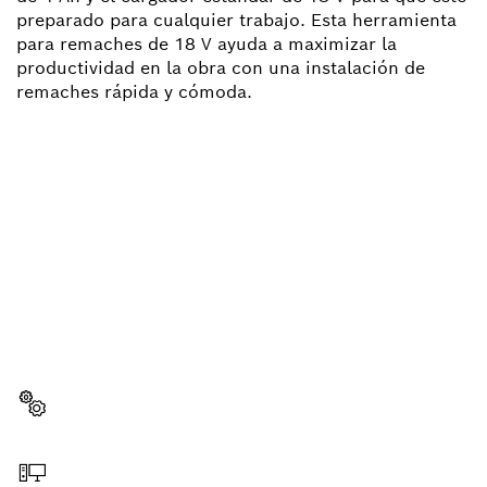
preparado para cualquier trabajo. Esta herramienta
para remaches de 18 V ayuda a maximizar la
productividad en la obra con una instalación de
remaches rápida y cómoda.
¿NECESITAS RECAMBIOS?
Aquí encontrarás de forma rápida y sencilla las
recambios adecuadas para tu herramienta
profesional Bosch.
Elegir pieza de recambio