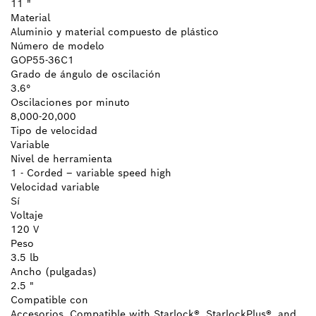
11 "
Material
Aluminio y material compuesto de plástico
Número de modelo
GOP55-36C1
Grado de ángulo de oscilación
3.6°
Oscilaciones por minuto
8,000-20,000
Tipo de velocidad
Variable
Nivel de herramienta
1 - Corded – variable speed high
Velocidad variable
Sí
Voltaje
120 V
Peso
3.5 lb
Ancho (pulgadas)
2.5 "
Compatible con
Accesorios, Compatible with Starlock®, StarlockPlus®, and