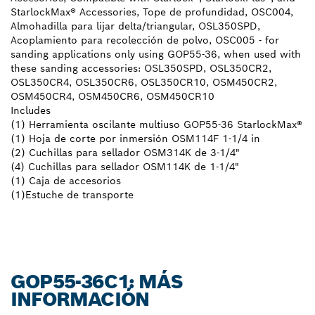
StarlockMax® Accessories, Tope de profundidad, OSC004,
Almohadilla para lijar delta/triangular, OSL350SPD,
Acoplamiento para recolección de polvo, OSC005 - for
sanding applications only using GOP55-36, when used with
these sanding accessories: OSL350SPD, OSL350CR2,
OSL350CR4, OSL350CR6, OSL350CR10, OSM450CR2,
OSM450CR4, OSM450CR6, OSM450CR10
Includes
(1) Herramienta oscilante multiuso GOP55-36 StarlockMax®
(1) Hoja de corte por inmersión OSM114F 1-1/4 in
(2) Cuchillas para sellador OSM314K de 3-1/4"
(4) Cuchillas para sellador OSM114K de 1-1/4"
(1) Caja de accesorios
(1)Estuche de transporte
GOP55-36C1: MÁS
INFORMACIÓN