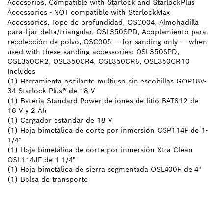
Accesorios, Compatible with Starlock and StarlockPlus
Accessories - NOT compatible with StarlockMax
Accessories, Tope de profundidad, OSC004, Almohadilla
para lijar delta/triangular, OSL350SPD, Acoplamiento para
recolección de polvo, OSC005 --- for sanding only --- when
used with these sanding accessories: OSL350SPD,
OSL350CR2, OSL350CR4, OSL350CR6, OSL350CR10
Includes
(1) Herramienta oscilante multiuso sin escobillas GOP18V-
34 Starlock Plus® de 18 V
(1) Batería Standard Power de iones de litio BAT612 de
18 V y 2 Ah
(1) Cargador estándar de 18 V
(1) Hoja bimetálica de corte por inmersión OSP114F de 1-
1/4"
(1) Hoja bimetálica de corte por inmersión Xtra Clean
OSL114JF de 1-1/4"
(1) Hoja bimetálica de sierra segmentada OSL400F de 4"
(1) Bolsa de transporte