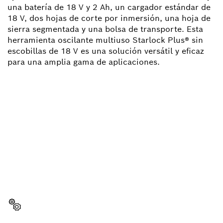
una batería de 18 V y 2 Ah, un cargador estándar de
18 V, dos hojas de corte por inmersión, una hoja de
sierra segmentada y una bolsa de transporte. Esta
herramienta oscilante multiuso Starlock Plus® sin
escobillas de 18 V es una solución versátil y eficaz
para una amplia gama de aplicaciones.
¿NECESITAS RECAMBIOS?
Aquí encontrarás de forma rápida y sencilla las
recambios adecuadas para tu herramienta
profesional Bosch.
Elegir pieza de recambio