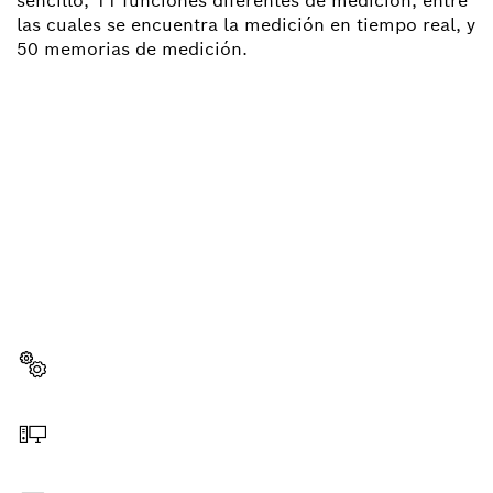
sencillo, 11 funciones diferentes de medición, entre
las cuales se encuentra la medición en tiempo real, y
50 memorias de medición.
¿NECESITAS RECAMBIOS?
Aquí encontrarás de forma rápida y sencilla las
recambios adecuadas para tu herramienta
profesional Bosch.
Elegir pieza de recambio
Hacer pedido online