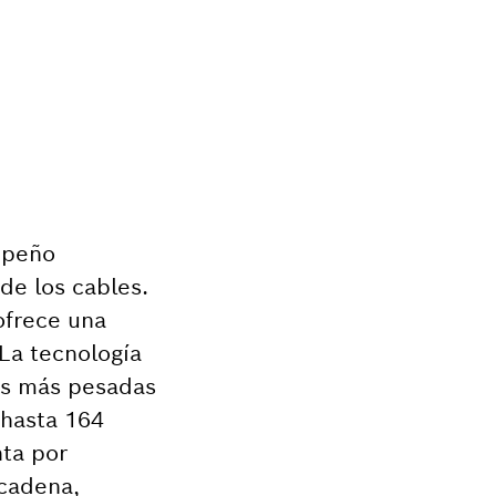
mpeño
 de los cables.
ofrece una
 La tecnología
gas más pesadas
 hasta 164
nta por
 cadena,