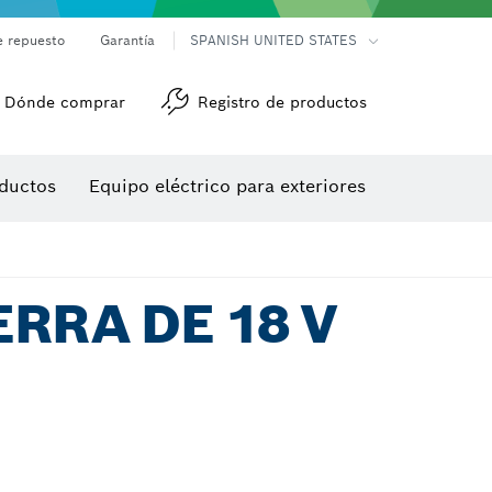
e repuesto
Garantía
SPANISH UNITED STATES
Dónde comprar
Registro de productos
Accesorios para herramienta multiuso
Herramientas de roscado
ductos
Equipo eléctrico para exteriores
/detección
RRA DE 18 V