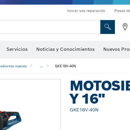
Iniciar una reparación
Piezas d
ado, atornilladores de tuerca y llaves de dado
Perforación con diamantes, corte y amolado
Brocas para rebajadoras y hojas para cepillos
Corte, amolado y cepillado
Servicios
Noticias y Conocimientos
Nuevos Pro
gitales, localizadores de ángulo digitales e inclinómetro
Herramientas de inspección
roductos nuevos
...
GKE18V-40N
MOTOSIE
Y 16"
GKE18V-40N