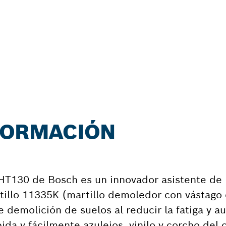
NFORMACIÓN
GHT130 de Bosch es un innovador asistente de
illo 11335K (martillo demoledor con vástago 
e demolición de suelos al reducir la fatiga y a
pida y fácilmente azulejos, vinilo y corcho del 