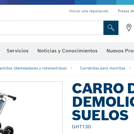
Iniciar una reparación
Piezas d
ado, atornilladores de tuerca y llaves de dado
Perforación con diamantes, corte y amolado
Brocas para rebajadoras y hojas para cepillos
Corte, amolado y cepillado
Servicios
Noticias y Conocimientos
Nuevos Pro
gitales, localizadores de ángulo digitales e inclinómetro
Herramientas de inspección
artillos (demoledores y rotomartillos)
Carretillas para martillos
CARRO 
DEMOLI
SUELOS
GHT130