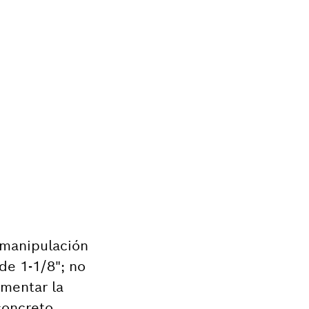
 manipulación
de 1-1/8"; no
umentar la
concreto,