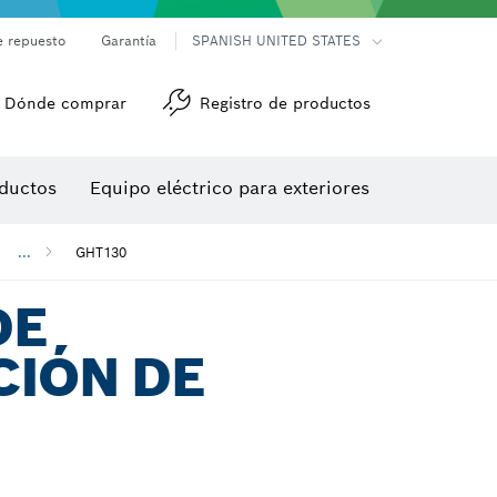
e repuesto
Garantía
SPANISH UNITED STATES
Dónde comprar
Registro de productos
Accesorios para herramienta multiuso
Herramientas de roscado
ductos
Equipo eléctrico para exteriores
/detección
...
GHT130
DE
CIÓN DE