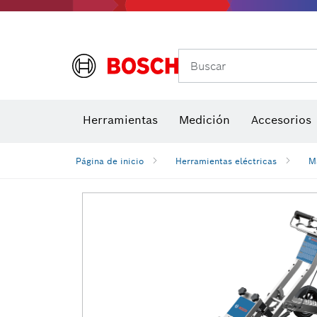
Buscar
Brocas para atornill
Herramientas
Medición
Accesorios
Niveles di
Página de inicio
Herramientas eléctricas
M