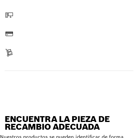
Elegir pieza de recambio
Hacer pedido online
Pagar
Recibir entrega
Encontrar pieza de recambio
ENCUENTRA LA PIEZA DE
RECAMBIO ADECUADA
Nuestros productos se pueden identificar de forma