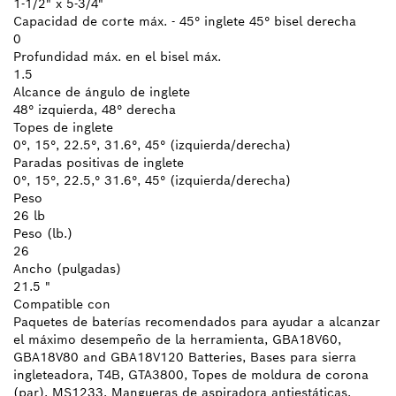
1-1/2" x 5-3/4"
Capacidad de corte máx. - 45° inglete 45° bisel derecha
0
Profundidad máx. en el bisel máx.
1.5
Alcance de ángulo de inglete
48° izquierda, 48° derecha
Topes de inglete
0°, 15°, 22.5°, 31.6°, 45° (izquierda/derecha)
Paradas positivas de inglete
0°, 15°, 22.5,° 31.6°, 45° (izquierda/derecha)
Peso
26 lb
Peso (lb.)
26
Ancho (pulgadas)
21.5 "
Compatible con
Paquetes de baterías recomendados para ayudar a alcanzar
el máximo desempeño de la herramienta, GBA18V60,
GBA18V80 and GBA18V120 Batteries, Bases para sierra
ingleteadora, T4B, GTA3800, Topes de moldura de corona
(par), MS1233, Mangueras de aspiradora antiestáticas,