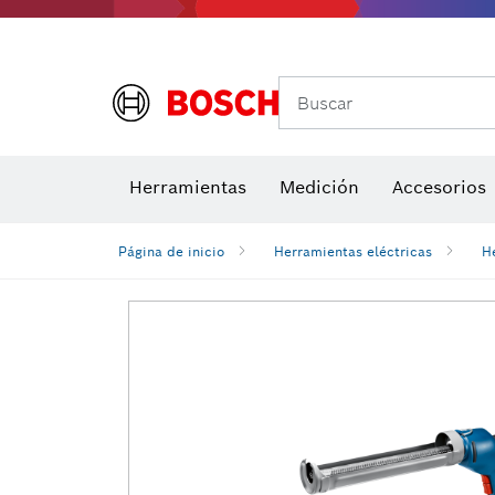
Buscar
Brocas para atornill
Herramientas
Medición
Accesorios
Niveles di
Página de inicio
Herramientas eléctricas
H