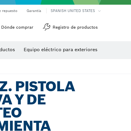
e repuesto
Garantía
SPANISH UNITED STATES
Dónde comprar
Registro de productos
Accesorios para herramienta multiuso
Herramientas de roscado
ductos
Equipo eléctrico para exteriores
/detección
Z. PISTOLA
A Y DE
TEO
MIENTA