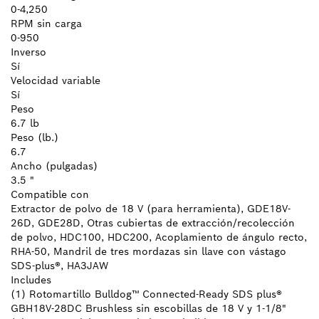
0-4,250
RPM sin carga
0-950
Inverso
Sí
Velocidad variable
Sí
Peso
6.7 lb
Peso (lb.)
6.7
Ancho (pulgadas)
3.5 "
Compatible con
Extractor de polvo de 18 V (para herramienta), GDE18V-
26D, GDE28D, Otras cubiertas de extracción/recolección
de polvo, HDC100, HDC200, Acoplamiento de ángulo recto,
RHA-50, Mandril de tres mordazas sin llave con vástago
SDS-plus®, HA3JAW
Includes
(1) Rotomartillo Bulldog™ Connected-Ready SDS plus®
GBH18V-28DC Brushless sin escobillas de 18 V y 1-1/8"